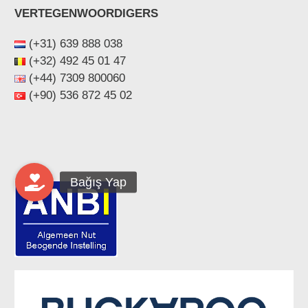
VERTEGENWOORDIGERS
(+31) 639 888 038
(+32) 492 45 01 47
(+44) ‪7309 800060‬
(+90) 536 872 45 02