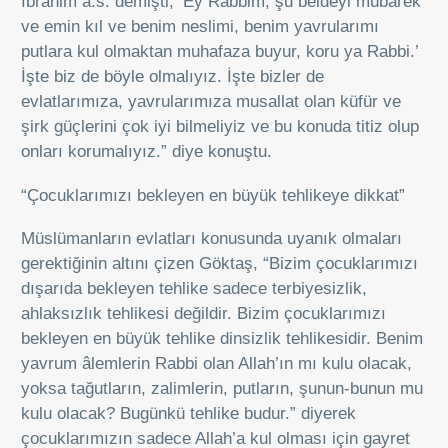
İbrahim a.s. demişti; ‘Ey Rabbim, şu beldeyi mübarek
ve emin kıl ve benim neslimi, benim yavrularımı
putlara kul olmaktan muhafaza buyur, koru ya Rabbi.’
İşte biz de böyle olmalıyız. İşte bizler de
evlatlarımıza, yavrularımıza musallat olan küfür ve
şirk güçlerini çok iyi bilmeliyiz ve bu konuda titiz olup
onları korumalıyız.” diye konuştu.
“Çocuklarımızı bekleyen en büyük tehlikeye dikkat”
Müslümanların evlatları konusunda uyanık olmaları
gerektiğinin altını çizen Göktaş, “Bizim çocuklarımızı
dışarıda bekleyen tehlike sadece terbiyesizlik,
ahlaksızlık tehlikesi değildir. Bizim çocuklarımızı
bekleyen en büyük tehlike dinsizlik tehlikesidir. Benim
yavrum âlemlerin Rabbi olan Allah’ın mı kulu olacak,
yoksa tağutların, zalimlerin, putların, şunun-bunun mu
kulu olacak? Bugünkü tehlike budur.” diyerek
çocuklarımızın sadece Allah’a kul olması için gayret