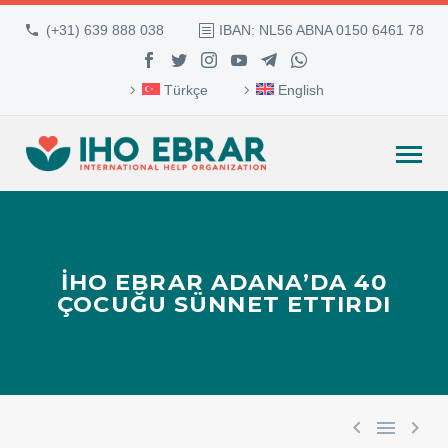
(+31) 639 888 038
IBAN: NL56 ABNA 0150 6461 78
Türkçe
English
İHO EBRAR ADANA’DA 40
ÇOCUĞU SÜNNET ETTIRDI


