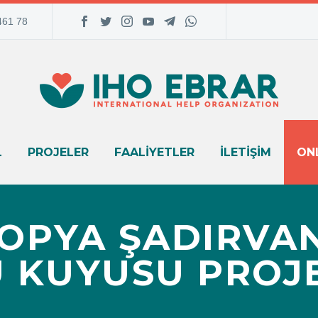
461 78
L
PROJELER
FAALIYETLER
İLETIŞIM
ONL
YOPYA ŞADIRVA
U KUYUSU PROJE