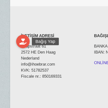
İLETİŞİM ADRESİ
BAĞIŞL
Kaapstraat 61
BANKA
2572 HE Den Haag
IBAN: 
Nederland
ONLİN
info@ihoebrar.com
KVK: 51782537
Fiscale nr.: 850169331