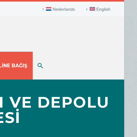
Nederlands
English
INE BAĞIŞ
N VE DEPOLU
Sİ