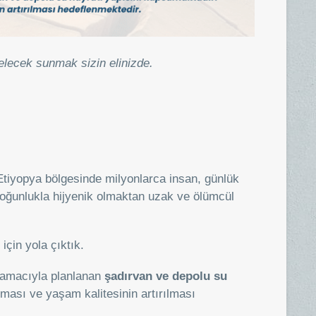
elecek sunmak sizin elinizde.
n Etiyopya bölgesinde milyonlarca insan, günlük
 çoğunlukla hijyenik olmaktan uzak ve ölümcül
çin yola çıktık.
k amacıyla planlanan
şadırvan ve depolu su
ması ve yaşam kalitesinin artırılması