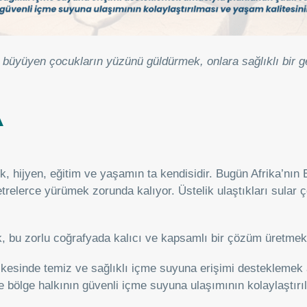
t büyüyen çocukların yüzünü güldürmek, onlara sağlıklı bir g
A
lık, hijyen, eğitim ve yaşamın ta kendisidir. Bugün Afrika’nı
metrelerce yürümek zorunda kalıyor. Üstelik ulaştıkları sular
, bu zorlu coğrafyada kalıcı ve kapsamlı bir çözüm üretmek i
ülkesinde temiz ve sağlıklı içme suyuna erişimi destekleme
bölge halkının güvenli içme suyuna ulaşımının kolaylaştırıl