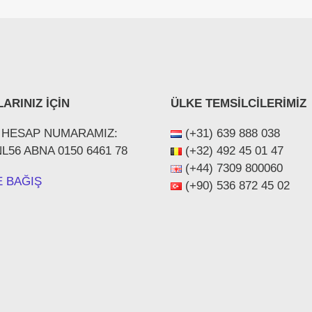
ARINIZ İÇİN
ÜLKE TEMSİLCİLERİMİZ
 HESAP NUMARAMIZ:
(+31) 639 888 038
NL56 ABNA 0150 6461 78
(+32) 492 45 01 47
(+44) ‪7309 800060‬
E BAĞIŞ
(+90) 536 872 45 02