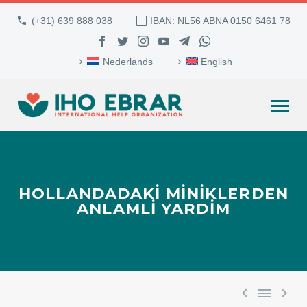
(+31) 639 888 038
IBAN: NL56 ABNA 0150 6461 78
Nederlands
English
HOLLANDADAKI MINIKLERDEN
ANLAMLI YARDIM


