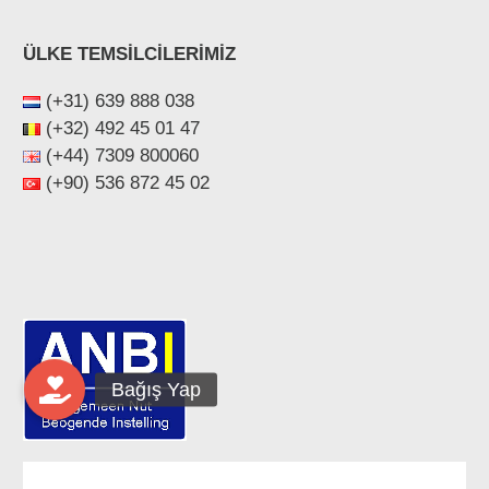
ÜLKE TEMSİLCİLERİMİZ
(+31) 639 888 038
(+32) 492 45 01 47
(+44) ‪7309 800060‬
(+90) 536 872 45 02