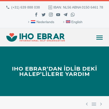
(+31) 639 888 038
IBAN: NL56 ABNA 0150 6461 78
Nederlands
English
IHO EBRAR’DAN İDLIB DEKI
HALEP’LILERE YARDIM


