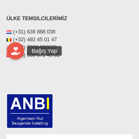
ÜLKE TEMSİLCİLERİMİZ
(+31) 639 888 038
(+32) 492 45 01 47
(+44) ‪7309 800060‬
(+90) 536 872 45 02