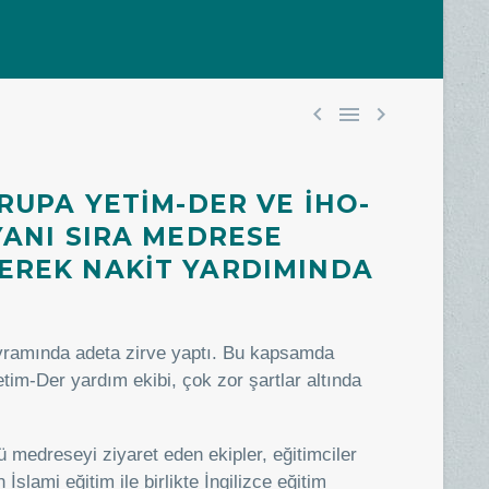



VRUPA YETIM-DER VE İHO-
YANI SIRA MEDRESE
DEREK NAKIT YARDIMINDA
Bayramında adeta zirve yaptı. Bu kapsamda
m-Der yardım ekibi, çok zor şartlar altında
medreseyi ziyaret eden ekipler, eğitimciler
İslami eğitim ile birlikte İngilizce eğitim