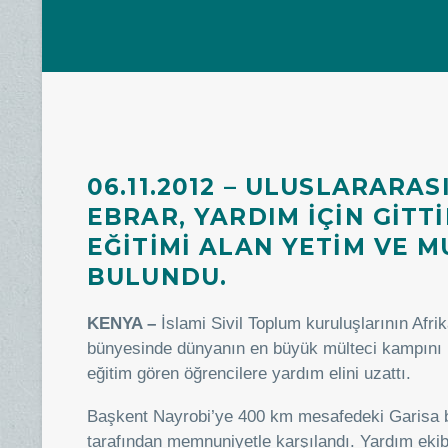
06.11.2012 – ULUSLARARA
EBRAR, YARDIM IÇIN GITT
EĞITIMI ALAN YETIM VE 
BULUNDU.
KENYA –
İslami Sivil Toplum kuruluşlarının Afr
bünyesinde dünyanın en büyük mülteci kampını b
eğitim gören öğrencilere yardım elini uzattı.
Başkent Nayrobi’ye 400 km mesafedeki Garisa bö
tarafından memnuniyetle karşılandı. Yardım ekibine 