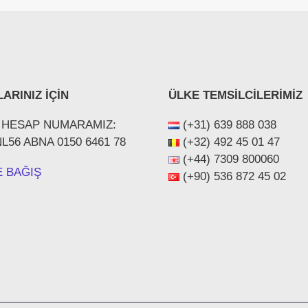
ARINIZ İÇİN
ÜLKE TEMSİLCİLERİMİZ
 HESAP NUMARAMIZ:
(+31) 639 888 038
NL56 ABNA 0150 6461 78
(+32) 492 45 01 47
(+44) ‪7309 800060‬
E BAĞIŞ
(+90) 536 872 45 02