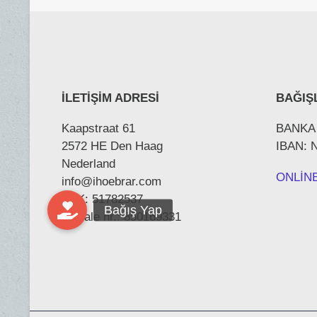
İLETİŞİM ADRESİ
BAĞIŞL
Kaapstraat 61
BANKA
2572 HE Den Haag
IBAN: 
Nederland
ONLİN
info@ihoebrar.com
KVK: 51782537
Fiscale nr.: 850169331