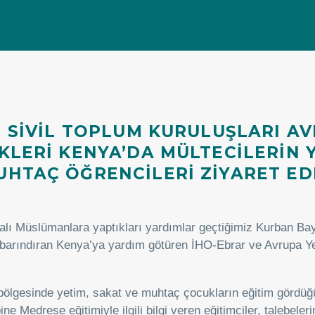
SI SIVIL TOPLUM KURULUŞLARI A
IKLERI KENYA’DA MÜLTECILERIN 
MUHTAÇ ÖĞRENCILERI ZIYARET E
ikalı Müslümanlara yaptıkları yardımlar geçtiğimiz Kurban 
arındıran Kenya’ya yardım götüren İHO-Ebrar ve Avrupa Yeti
lgesinde yetim, sakat ve muhtaç çocukların eğitim gördüğü 
Medrese eğitimiyle ilgili bilgi veren eğitimciler, talebelerin 