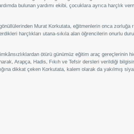
yardımda bulunan yardımı ekibi, çocuklara ayrıca harçlık ver
önüllülerinden Murat Korkutata, eğitmenlerin onca zorluğa
erdikleri harçlıkları utana-sıkıla alan öğrencilerin onurlu duru
imkânsızlıklardan ötürü günümüz eğitim araç gereçlerinin hiç 
narak, Arapça, Hadis, Fıkıh ve Tefsir dersleri verildiği bilgisin
dığına dikkat çeken Korkutata, kalem olarak da yakılmış siyah 