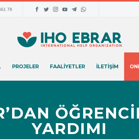
461 78
L
PROJELER
FAALIYETLER
İLETIŞIM
ONL
R’DAN ÖĞRENCI
YARDIMI