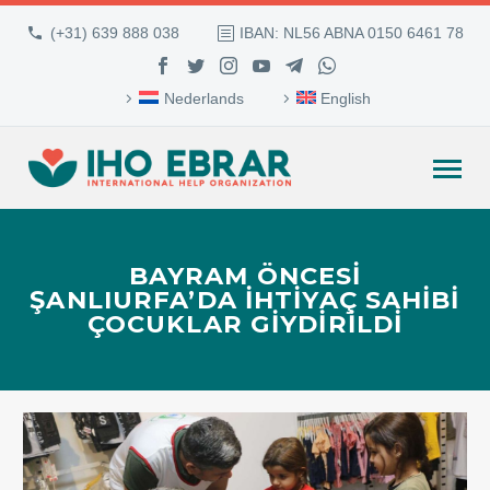
(+31) 639 888 038
IBAN: NL56 ABNA 0150 6461 78
Nederlands
English
BAYRAM ÖNCESI
ŞANLIURFA’DA IHTIYAÇ SAHIBI
ÇOCUKLAR GIYDIRILDI