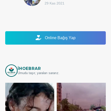
29 Kas 2021
Online Bağış Yap
IHOEBRAR
Umudu taşır, yaraları sararız.