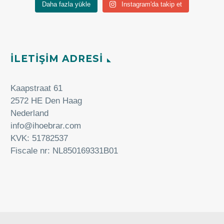
Daha fazla yükle
Instagram'da takip et
İLETİŞİM ADRESİ
Kaapstraat 61
2572 HE Den Haag
Nederland
info@ihoebrar.com
KVK: 51782537
Fiscale nr: NL850169331B01